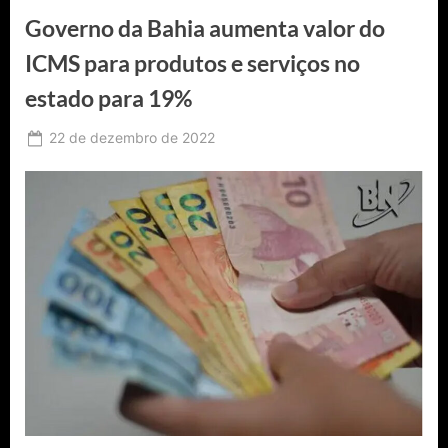
no
Governo da Bahia aumenta valor do
valor
de
270
ICMS para produtos e serviços no
mil
ao
estado para 19%
prefeito
de
Baixa
Posted
Grande”
22 de dezembro de 2022
By
Ediomário
on
Catureba