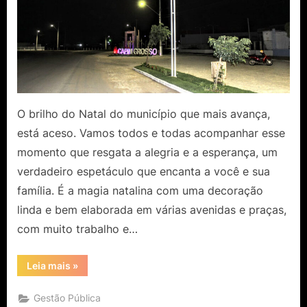
O brilho do Natal do município que mais avança,
está aceso. Vamos todos e todas acompanhar esse
momento que resgata a alegria e a esperança, um
verdadeiro espetáculo que encanta a você e sua
família. É a magia natalina com uma decoração
linda e bem elaborada em várias avenidas e praças,
com muito trabalho e…
“Capim
Leia mais
»
Grosso
se
transformou
Gestão Pública
na