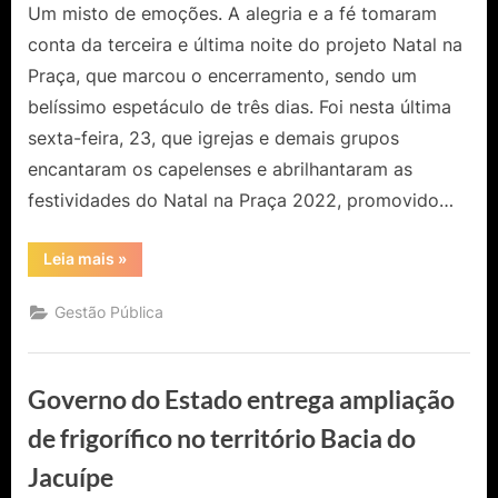
Um misto de emoções. A alegria e a fé tomaram
conta da terceira e última noite do projeto Natal na
Praça, que marcou o encerramento, sendo um
belíssimo espetáculo de três dias. Foi nesta última
sexta-feira, 23, que igrejas e demais grupos
encantaram os capelenses e abrilhantaram as
festividades do Natal na Praça 2022, promovido…
“3°
Leia mais
»
Noite
|
Natal
Gestão Pública
na
Praça
2022
em
Capela
Governo do Estado entrega ampliação
do
Alto
Alegre”
de frigorífico no território Bacia do
Jacuípe