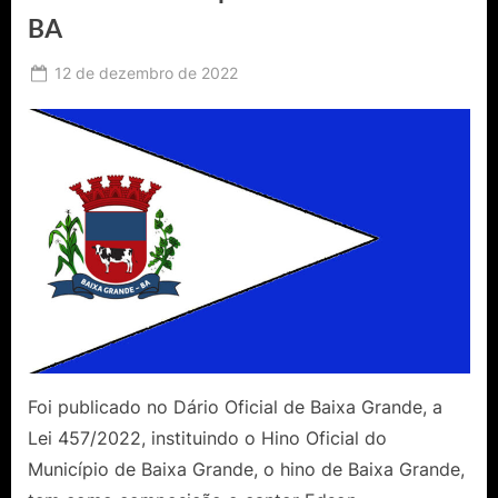
BA
Posted
12 de dezembro de 2022
By
Ediomário
on
Catureba
Foi publicado no Dário Oficial de Baixa Grande, a
Lei 457/2022, instituindo o Hino Oficial do
Município de Baixa Grande, o hino de Baixa Grande,