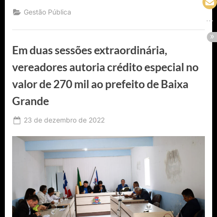
|
Natal
Gestão Pública
na
Praça
2022
em
Capela
Em duas sessões extraordinária,
do
Alto
Alegre
vereadores autoria crédito especial no
–
BA”
valor de 270 mil ao prefeito de Baixa
Grande
Posted
23 de dezembro de 2022
By
Ediomário
on
Catureba