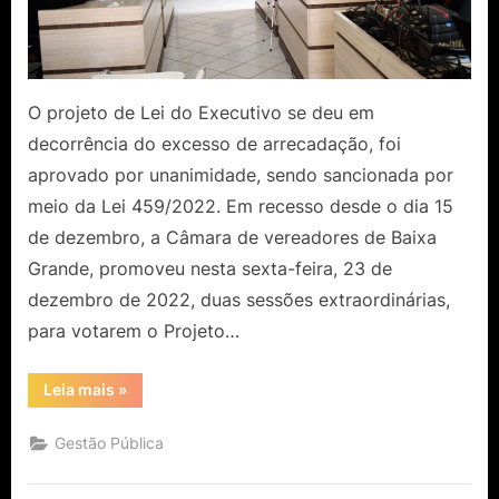
O projeto de Lei do Executivo se deu em
decorrência do excesso de arrecadação, foi
aprovado por unanimidade, sendo sancionada por
meio da Lei 459/2022. Em recesso desde o dia 15
de dezembro, a Câmara de vereadores de Baixa
Grande, promoveu nesta sexta-feira, 23 de
dezembro de 2022, duas sessões extraordinárias,
para votarem o Projeto…
“Em
Leia mais
»
duas
sessões
extraordinária,
Gestão Pública
vereadores
autoria
crédito
especial