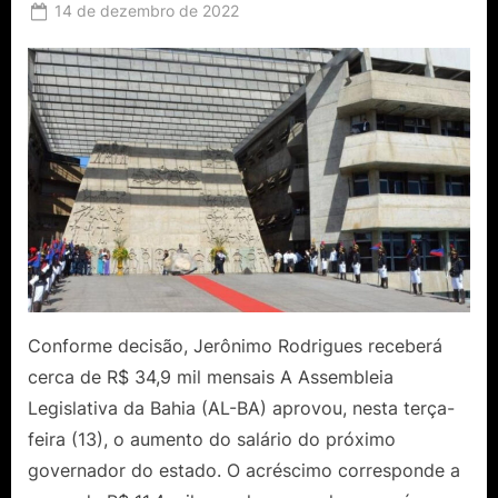
Posted
14 de dezembro de 2022
By
Ediomário
on
Catureba
Conforme decisão, Jerônimo Rodrigues receberá
cerca de R$ 34,9 mil mensais A Assembleia
Legislativa da Bahia (AL-BA) aprovou, nesta terça-
feira (13), o aumento do salário do próximo
governador do estado. O acréscimo corresponde a