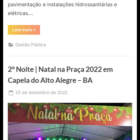
pavimentação e instalações hidrossanitárias e
elétricas….
“Agricultores
Leia mais
»
familiares
comemoram
entrega
Gestão Pública
de
novo
mercado
municipal
em
2° Noite | Natal na Praça 2022 em
Várzea
da
Roça”
Capela do Alto Alegre – BA
Posted
23 de dezembro de 2022
By
Ediomário
on
Catureba