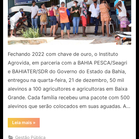
Fechando 2022 com chave de ouro, o Instituto
Agrovida, em parceria com a BAHIA PESCA/Seagri
e BAHIATER/SDR do Governo do Estado da Bahia,
entregou na quarta-feira, 21 de dezembro, 50 mil
alevinos a 100 agricultores e agricultoras em Baixa
Grande. Cada família recebeu uma pacote com 500
alevinos que serão colocados em suas aguadas. A…
“Instituto
Leia mais
»
Agrovida
entregou
50
Gestão Pública