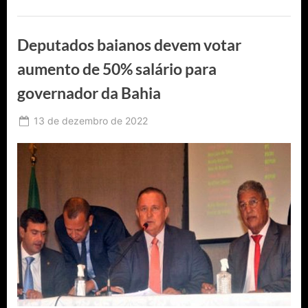
cidade
luz”
Deputados baianos devem votar
aumento de 50% salário para
governador da Bahia
Posted
13 de dezembro de 2022
By
Ediomário
on
Catureba