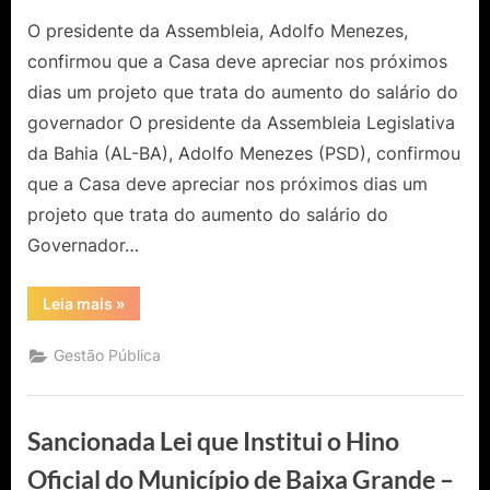
O presidente da Assembleia, Adolfo Menezes,
confirmou que a Casa deve apreciar nos próximos
dias um projeto que trata do aumento do salário do
governador O presidente da Assembleia Legislativa
da Bahia (AL-BA), Adolfo Menezes (PSD), confirmou
que a Casa deve apreciar nos próximos dias um
projeto que trata do aumento do salário do
Governador…
“Deputados
Leia mais
»
baianos
devem
votar
Gestão Pública
aumento
de
50%
salário
para
Sancionada Lei que Institui o Hino
governador
da
Bahia”
Oficial do Município de Baixa Grande –