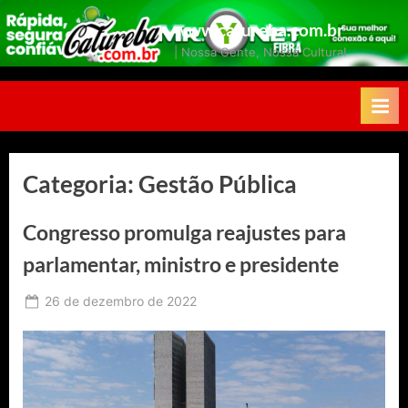
Skip
www.catureba.com.br
to
| Nossa Gente, Nossa Cultura!
content
Categoria:
Gestão Pública
Congresso promulga reajustes para
parlamentar, ministro e presidente
Posted
26 de dezembro de 2022
By
Ediomário
on
Catureba