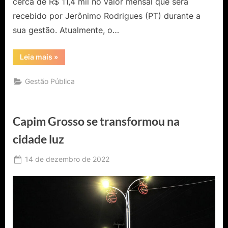
cerca de R$ 11,4 mil no valor mensal que será
recebido por Jerônimo Rodrigues (PT) durante a
sua gestão. Atualmente, o…
“AL-
Leia mais
»
BA
aprova
aumento
Gestão Pública
salarial
de
48,5%
para
governador
Capim Grosso se transformou na
da
Bahia”
cidade luz
Posted
14 de dezembro de 2022
By
Ediomário
on
Catureba