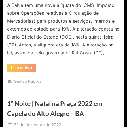
A Bahia tem uma nova alíquota do ICMS (Imposto
sobre Operações relativas à Circulação de
Mercadorias) para produtos e serviços, internos e
externos ao estado para 19%. A alteração consta no
Diário Oficial do Estado (DOE), nesta quinta-feira
(22). Antes, a alíquota era de 18%. A alteração na
lei, assinada pelo governador Rui Costa (PT),…
“Governo
Leia mais
»
da
Bahia
aumenta
Gestão Pública
valor
do
ICMS
para
produtos
1° Noite | Natal na Praça 2022 em
e
serviços
no
Capela do Alto Alegre – BA
estado
para
19%”
Posted
22 de dezembro de 2022