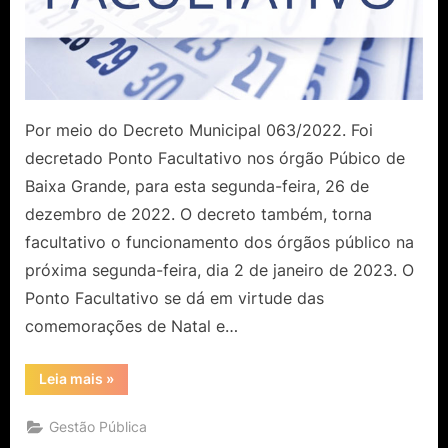
Por meio do Decreto Municipal 063/2022. Foi
decretado Ponto Facultativo nos órgão Púbico de
Baixa Grande, para esta segunda-feira, 26 de
dezembro de 2022. O decreto também, torna
facultativo o funcionamento dos órgãos público na
próxima segunda-feira, dia 2 de janeiro de 2023. O
Ponto Facultativo se dá em virtude das
comemorações de Natal e…
“Será
Leia mais
»
facultativo
para
os
Gestão Pública
órgãos
públicos