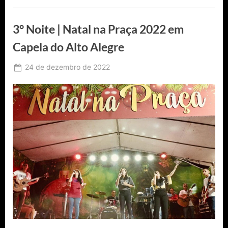
de
Baixa
Grande
3° Noite | Natal na Praça 2022 em
nesta
segunda-
feira
Capela do Alto Alegre
(26)”
Posted
24 de dezembro de 2022
By
Ediomário
on
Catureba