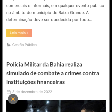
comerciais e informais, em qualquer evento público
no âmbito do município de Baixa Grande. A
determinação deve ser obedecida por todo…
“Prefeitura
Leia mais
»
de
Baixa
Grande
Gestão Pública
publica
decreto
proibindo
comercialização
de
Polícia Militar da Bahia realiza
bebidas
em
garrafas
simulado de combate a crimes contra
de
vidros
instituições financeiras
em
todo
evento
Posted
público”
3 de dezembro de 2022
By
Ediomário
on
Catureba