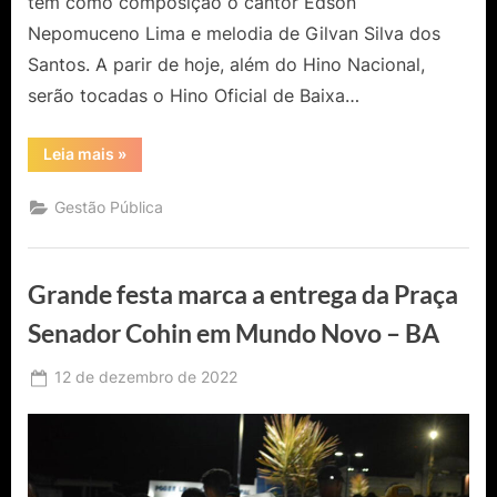
tem como composição o cantor Edson
Nepomuceno Lima e melodia de Gilvan Silva dos
Santos. A parir de hoje, além do Hino Nacional,
serão tocadas o Hino Oficial de Baixa…
“Sancionada
Leia mais
»
Lei
que
Institui
Gestão Pública
o
Hino
Oficial
do
Município
Grande festa marca a entrega da Praça
de
Baixa
Grande
Senador Cohin em Mundo Novo – BA
–
BA”
Posted
12 de dezembro de 2022
By
Ediomário
on
Catureba