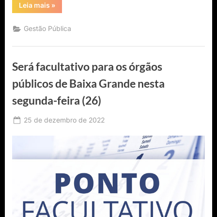
“Congresso
Leia mais
»
promulga
reajustes
para
Gestão Pública
parlamentar,
ministro
e
presidente”
Será facultativo para os órgãos
públicos de Baixa Grande nesta
segunda-feira (26)
Posted
25 de dezembro de 2022
By
Ediomário
on
Catureba