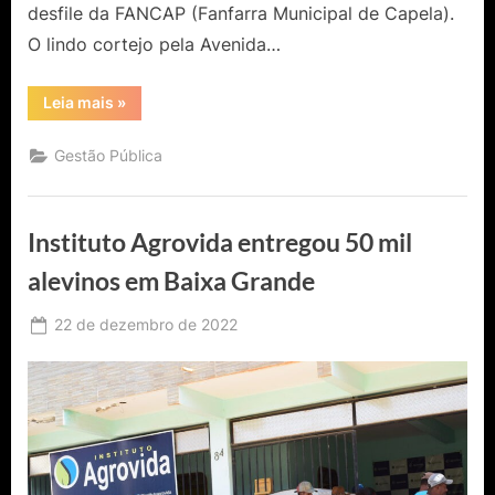
desfile da FANCAP (Fanfarra Municipal de Capela).
O lindo cortejo pela Avenida…
“1°
Leia mais
»
Noite
|
Natal
Gestão Pública
na
Praça
2022
em
Capela
Instituto Agrovida entregou 50 mil
do
Alto
Alegre
alevinos em Baixa Grande
–
BA”
Posted
22 de dezembro de 2022
By
Ediomário
on
Catureba