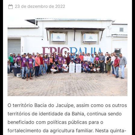
Posted
23 de dezembro de 2022
By
Ediomário
on
Catureba
O território Bacia do Jacuípe, assim como os outros
territórios de identidade da Bahia, continua sendo
beneficiado com políticas públicas para o
fortalecimento da agricultura familiar. Nesta quinta-