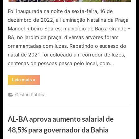
Foi inaugurada na noite da sexta-feira, 16 de
dezembro de 2022, a Iluminação Natalina da Praça
Manoel Ribeiro Soares, município de Baixa Grande –
BA, no jardim da praça, diversas árvores foram
ornamentadas com luzes. Repetindo o sucesso do
natal de 2021, foi colocado um corredor de luzes,
centenas de pessoas passa pelo local, com…
“Iluminação
Leia mais
»
natalina
de
2022
Gestão Pública
é
inaugurada
na
Praça
Manoel
AL-BA aprova aumento salarial de
Ribeiro
Soares
em
48,5% para governador da Bahia
Baixa
Grande”