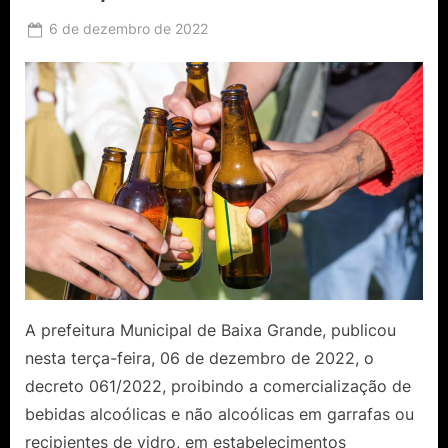
Posted
6 de dezembro de 2022
By
Ediomário
on
Catureba
A prefeitura Municipal de Baixa Grande, publicou
nesta terça-feira, 06 de dezembro de 2022, o
decreto 061/2022, proibindo a comercialização de
bebidas alcoólicas e não alcoólicas em garrafas ou
recipientes de vidro, em estabelecimentos