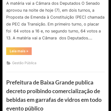
A matéria vai a Câmara dos Deputados O Senado
aprovou na noite de hoje (7), em dois turnos, a
Proposta de Emenda à Constituição (PEC) chamada
de PEC da Transição. Em primeiro turno, o placar
foi 64 votos a 16 e, no segundo turno, 64 votos a
13. A matéria vai a Câmara dos Deputados….
“Senado
Leia mais
»
aprova
PEC
da
Gestão Pública
Transição”
Prefeitura de Baixa Grande publica
decreto proibindo comercialização de
bebidas em garrafas de vidros em todo
evento público