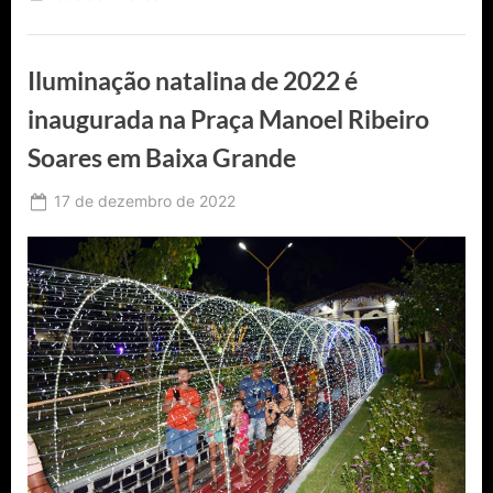
mil
alevinos
em
Baixa
Grande”
Iluminação natalina de 2022 é
inaugurada na Praça Manoel Ribeiro
Soares em Baixa Grande
Posted
17 de dezembro de 2022
By
Ediomário
on
Catureba