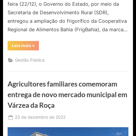
feira (22/12), o Governo do Estado, por meio da
Secretaria de Desenvolvimento Rural (SDR),
entregou a ampliação do frigorífico da Cooperativa
Regional de Alimentos Bahia (FrigBahia), da marca…
“Governo
Leia mais
»
do
Estado
entrega
Gestão Pública
ampliação
de
frigorífico
no
território
Agricultores familiares comemoram
Bacia
do
Jacuípe”
entrega de novo mercado municipal em
Várzea da Roça
Posted
23 de dezembro de 2022
By
Ediomário
on
Catureba