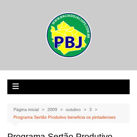
Ir
para
o
conteúdo
Página inicial
2009
outubro
3
Programa Sertão Produtivo beneficia os pintadenses
Programa Sertão Produtivo