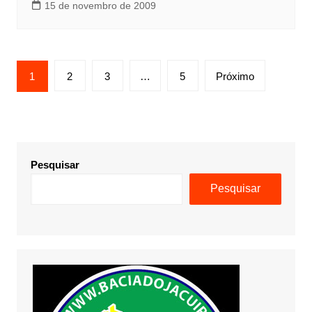
15 de novembro de 2009
Paginação
1
2
3
…
5
Próximo
de
posts
Pesquisar
Pesquisar