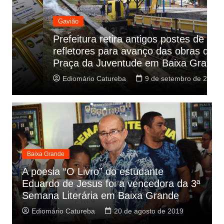
Gavião
Prefeitura retira antigos postes de
C
refletores para avanço das obras da
a
Praça da Juventude em Baixa Grande
P
Ediomário Catureba
9 de setembro de 2019
Baixa Grande
A poesia “O Livro” do estudante
Eduardo de Jesus foi a vencedora da 3ª
Semana Literária em Baixa Grande
Ediomário Catureba
20 de agosto de 2019