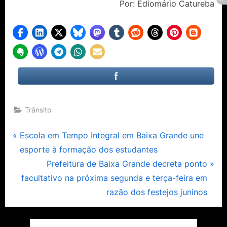
Por: Ediomário Catureba
Trânsito
Navegação
P
Escola em Tempo Integral em Baixa Grande une
r
esporte à formação dos estudantes
de
e
N
Prefeitura de Baixa Grande decreta ponto
Post
v
e
facultativo na próxima segunda e terça-feira em
i
x
razão dos festejos juninos
o
t
u
P