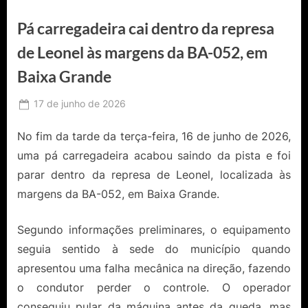
Pá carregadeira cai dentro da represa
de Leonel às margens da BA-052, em
Baixa Grande
Posted
17 de junho de 2026
By
Ediomário
on
Catureba
No fim da tarde da terça-feira, 16 de junho de 2026,
uma pá carregadeira acabou saindo da pista e foi
parar dentro da represa de Leonel, localizada às
margens da BA-052, em Baixa Grande.
Segundo informações preliminares, o equipamento
seguia sentido à sede do município quando
apresentou uma falha mecânica na direção, fazendo
o condutor perder o controle. O operador
conseguiu pular da máquina antes da queda, mas