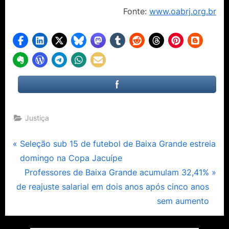
Fonte:
www.oabrj.org.br
Justiça
Navegação
P
Seleção sub 15 de futebol de Baixa Grande estreia
r
domingo na Copa Jacuípe
de
e
N
Professores de Baixa Grande acumulam 32,41%
Post
v
e
de reajuste salarial em dois anos após cinco anos
i
x
sem aumento
o
t
u
P