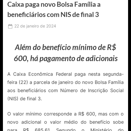
Caixa paga novo Bolsa Família a
beneficiários com NIS de final 3
Posted
22 de janeiro de 2024
By
Ediomário
on
Catureba
Além do benefício mínimo de R$
600, há pagamento de adicionais
A Caixa Econômica Federal paga nesta segunda-
feira (22) a parcela de janeiro do novo Bolsa Família
aos beneficiários com Número de Inscrição Social
(NIS) de final 3.
O valor mínimo corresponde a R$ 600, mas com o
novo adicional o valor médio do benefício sobe
para R$ 685,61. Segundo o Ministério do