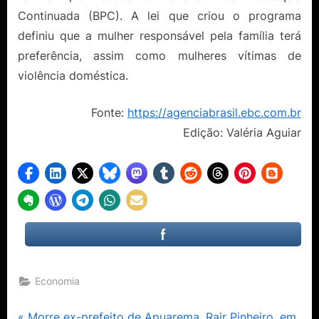
Continuada (BPC). A lei que criou o programa
definiu que a mulher responsável pela família terá
preferência, assim como mulheres vítimas de
violência doméstica.
Fonte:
https://agenciabrasil.ebc.com.br
Edição: Valéria Aguiar
Economia
P
Morre ex-prefeito de Apuarema, Rair Pinheiro, em