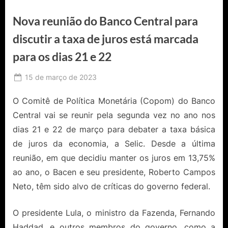
Nova reunião do Banco Central para
discutir a taxa de juros está marcada
para os dias 21 e 22
Posted
15 de março de 2023
By
Ediomário
on
Catureba
O Comitê de Política Monetária (Copom) do Banco
Central vai se reunir pela segunda vez no ano nos
dias 21 e 22 de março para debater a taxa básica
de juros da economia, a Selic. Desde a última
reunião, em que decidiu manter os juros em 13,75%
ao ano, o Bacen e seu presidente, Roberto Campos
Neto, têm sido alvo de críticas do governo federal.
O presidente Lula, o ministro da Fazenda, Fernando
Haddad, e outros membros do governo, como a