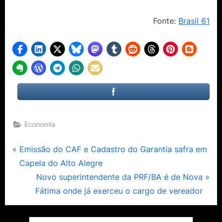
Fonte:
Brasil 61
Economia
Navegação
P
Emissão do CAF e Cadastro do Garantia safra em
r
Capela do Alto Alegre
de
e
N
Novo superintendente da PRF/BA é de Nova
Post
v
e
Fátima onde já exerceu o cargo de vereador
i
x
o
t