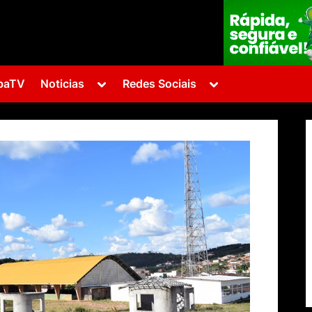
Toggle
Toggle
baTV
Noticias
Redes Sociais
sub-
sub-
menu
menu