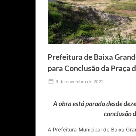
Prefeitura de Baixa Grand
para Conclusão da Praça 
Posted
9 de novembro de 2022
By
Ediomário
on
Catureba
A obra está parada desde dez
conclusão 
A Prefeitura Municipal de Baixa Gra