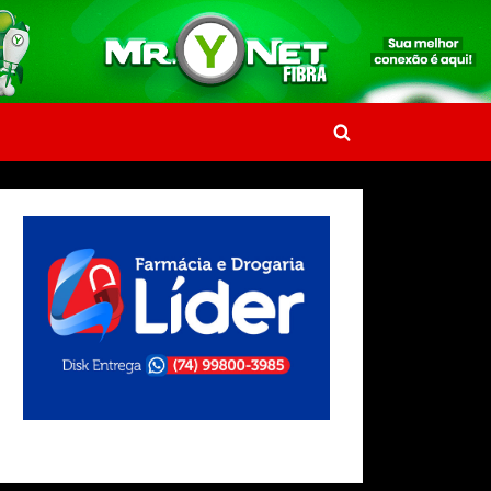
Toggle
search
form