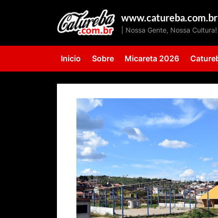
Skip
www.catureba.com.br
to
| Nossa Gente, Nossa Cultura!
content
Inicio
Sobre
Micareta 2026
Cature