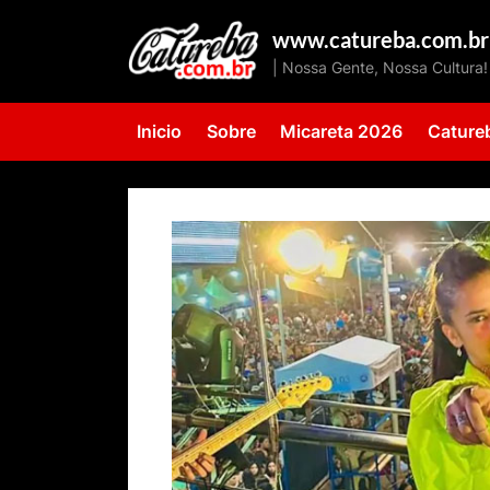
Skip
www.catureba.com.br
to
| Nossa Gente, Nossa Cultura!
content
Inicio
Sobre
Micareta 2026
Cature