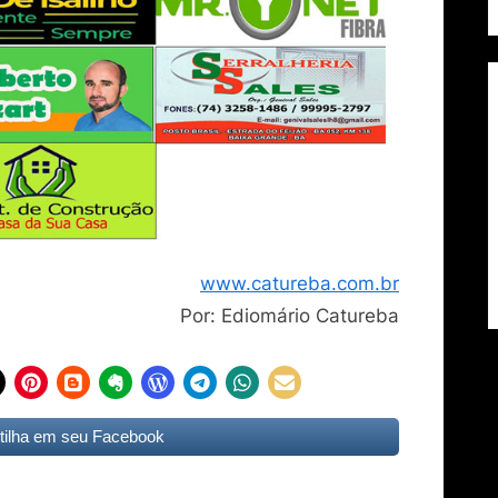
www.catureba.com.br
Por: Ediomário Catureba
ilha em seu Facebook