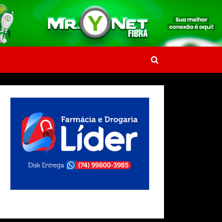
Toggle
search
form