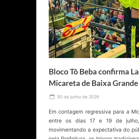
Bloco Tô Beba confirma L
Micareta de Baixa Grand
Posted
30 de junho de 2026
By
Ediomário
on
Em contagem regressiva para a Mi
Catureba
entre os dias 17 e 19 de julho
movimentando a expectativa do públ
pela Prefeitura, os blocos tradicio