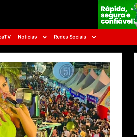
Toggle
Toggle
baTV
Noticias
Redes Sociais
sub-
sub-
menu
menu