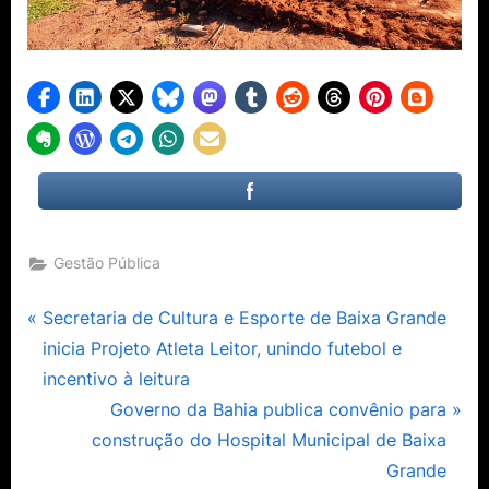
Gestão Pública
Navegação
P
Secretaria de Cultura e Esporte de Baixa Grande
r
inicia Projeto Atleta Leitor, unindo futebol e
de
e
incentivo à leitura
Post
v
N
Governo da Bahia publica convênio para
i
e
construção do Hospital Municipal de Baixa
o
x
Grande