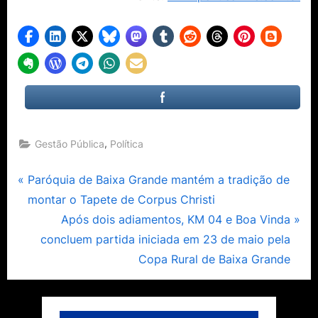
,
Gestão Pública
Política
Navegação
P
Paróquia de Baixa Grande mantém a tradição de
r
montar o Tapete de Corpus Christi
de
e
N
Após dois adiamentos, KM 04 e Boa Vinda
Post
v
e
concluem partida iniciada em 23 de maio pela
i
x
Copa Rural de Baixa Grande
o
t
u
P
s
o