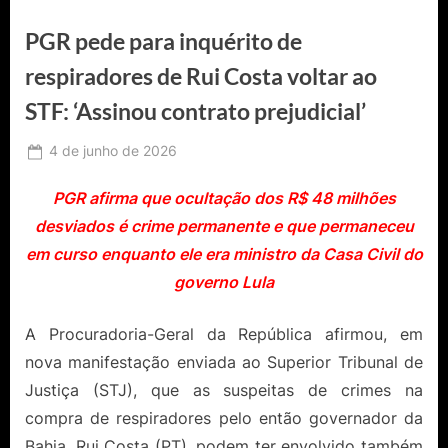
PGR pede para inquérito de
respiradores de Rui Costa voltar ao
STF: ‘Assinou contrato prejudicial’
Posted
4 de junho de 2026
By
Ediomário
on
Catureba
PGR afirma que ocultação dos R$ 48 milhões
desviados é crime permanente e que permaneceu
em curso enquanto ele era ministro da Casa Civil do
governo Lula
A Procuradoria-Geral da República afirmou, em
nova manifestação enviada ao Superior Tribunal de
Justiça (STJ), que as suspeitas de crimes na
compra de respiradores pelo então governador da
Bahia, Rui Costa (PT), podem ter envolvido também