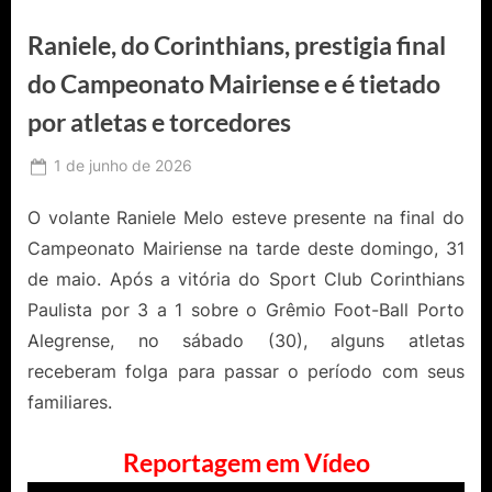
Raniele, do Corinthians, prestigia final
do Campeonato Mairiense e é tietado
por atletas e torcedores
Posted
1 de junho de 2026
By
Ediomário
on
Catureba
O volante Raniele Melo esteve presente na final do
Campeonato Mairiense na tarde deste domingo, 31
de maio. Após a vitória do Sport Club Corinthians
Paulista por 3 a 1 sobre o Grêmio Foot-Ball Porto
Alegrense, no sábado (30), alguns atletas
receberam folga para passar o período com seus
familiares.
Reportagem em Vídeo