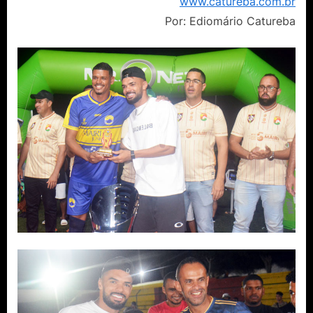
www.catureba.com.br
Por: Ediomário Catureba