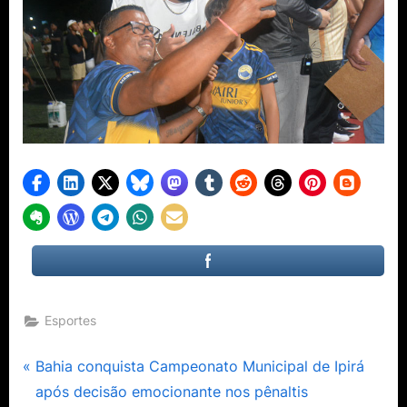
Esportes
Navegação
P
Bahia conquista Campeonato Municipal de Ipirá
r
após decisão emocionante nos pênaltis