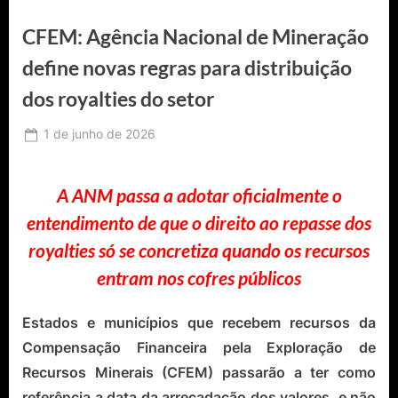
CFEM: Agência Nacional de Mineração
define novas regras para distribuição
dos royalties do setor
Posted
1 de junho de 2026
By
Ediomário
on
Catureba
A ANM passa a adotar oficialmente o
entendimento de que o direito ao repasse dos
royalties só se concretiza quando os recursos
entram nos cofres públicos
Estados e municípios que recebem recursos da
Compensação Financeira pela Exploração de
Recursos Minerais (CFEM) passarão a ter como
referência a data da arrecadação dos valores, e não