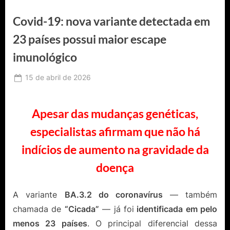
Covid-19: nova variante detectada em
23 países possui maior escape
imunológico
Posted
15 de abril de 2026
By
Ediomário
on
Catureba
Apesar das mudanças genéticas,
especialistas afirmam que não há
indícios de aumento na gravidade da
doença
A variante
BA.3.2 do coronavírus
— também
chamada de
“Cicada”
— já foi
identificada em pelo
menos 23 países
. O principal diferencial dessa