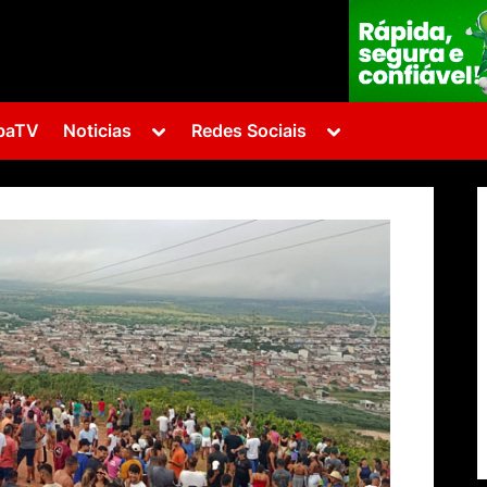
Toggle
Toggle
baTV
Noticias
Redes Sociais
sub-
sub-
menu
menu