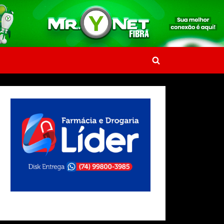
Toggle
search
form