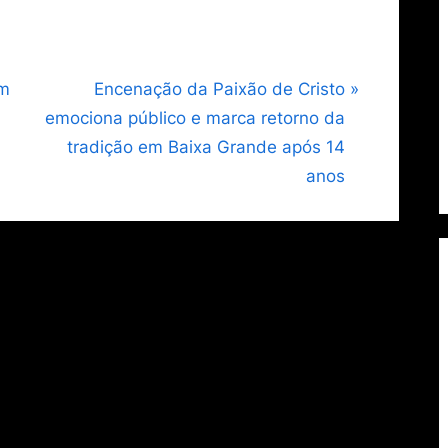
N
om
Encenação da Paixão de Cristo
e
emociona público e marca retorno da
x
tradição em Baixa Grande após 14
t
anos
P
o
s
t
: