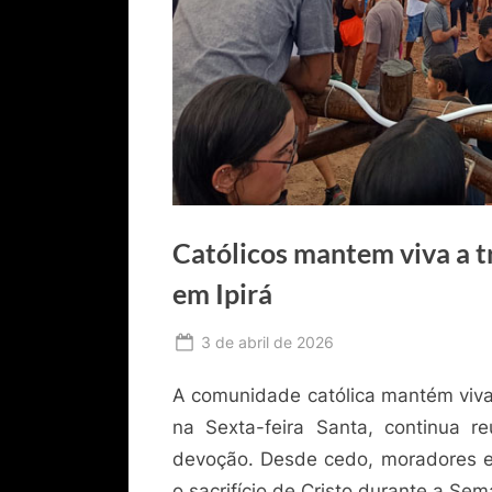
Católicos mantem viva a t
em Ipirá
Posted
3 de abril de 2026
By
Ediomário
on
A comunidade católica mantém viva 
Catureba
na Sexta-feira Santa, continua r
devoção. Desde cedo, moradores e
o sacrifício de Cristo durante a Se