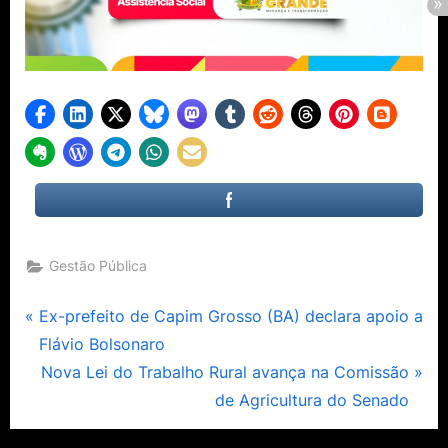
Gestão Pública
Navegação
P
Ex-prefeito de Capim Grosso (BA) declara apoio a
r
Flávio Bolsonaro
de
e
N
Nova Lei do Trabalho Rural avança na Comissão
Post
v
e
de Agricultura do Senado
i
x