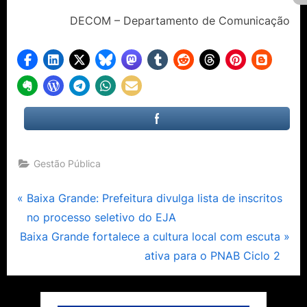
DECOM – Departamento de Comunicação
Gestão Pública
Navegação
P
Baixa Grande: Prefeitura divulga lista de inscritos
r
no processo seletivo do EJA
de
N
e
Baixa Grande fortalece a cultura local com escuta
Post
e
v
ativa para o PNAB Ciclo 2
x
i
t
o