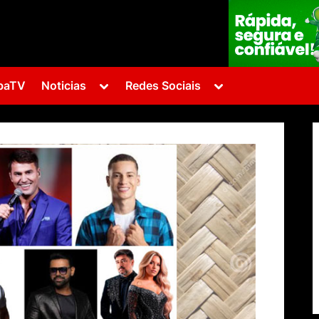
Toggle
Toggle
baTV
Noticias
Redes Sociais
sub-
sub-
menu
menu