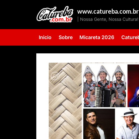
Skip
www.catureba.com.br
to
| Nossa Gente, Nossa Cultura!
content
Inicio
Sobre
Micareta 2026
Cature