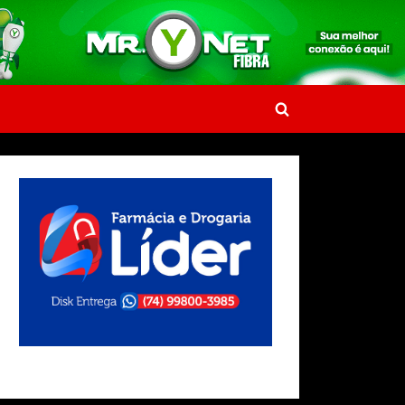
Toggle
search
form