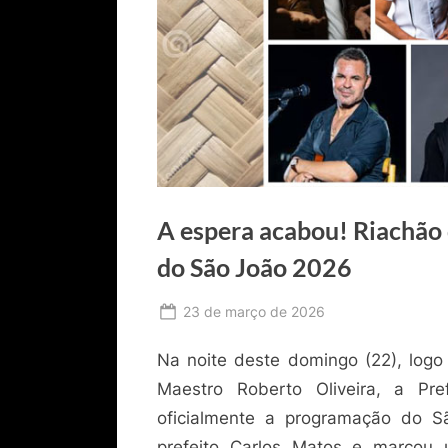
A espera acabou! Riachão d
do São João 2026
Posted
23 de março de 2026
By
Ediomário
on
Na noite deste domingo (22), logo
Catureba
Maestro Roberto Oliveira, a Pr
oficialmente a programação do Sã
prefeito Carlos Matos e marco