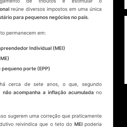
agamento de tributos e estimular o
ional
reúne diversos impostos em uma única
butário para pequenos negócios no país
.
ento permanecem em:
preendedor Individual (MEI)
(ME)
 pequeno porte (EPP)
 há cerca de sete anos, o que, segundo
o,
não acompanha a inflação acumulada
no
sso sugerem uma correção que praticamente
odutivo reivindica que o teto do
MEI
poderia