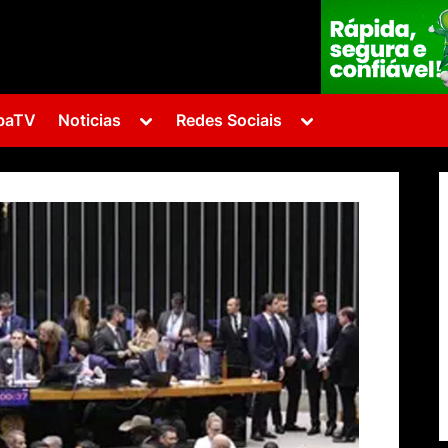
Toggle
Toggle
baTV
Noticias
Redes Sociais
sub-
sub-
menu
menu