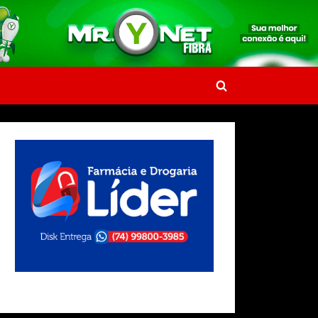
Toggle
search
form