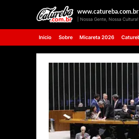
Skip
www.catureba.com.br
to
| Nossa Gente, Nossa Cultura!
content
Inicio
Sobre
Micareta 2026
Cature