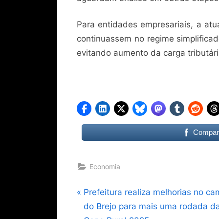
Para entidades empresariais, a atu
continuassem no regime simplifica
evitando aumento da carga tributári
Compart
Economia
Navegação
P
Prefeitura realiza melhorias no c
r
do Brejo para mais uma rodada d
de