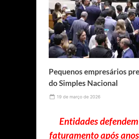
Pequenos empresários pre
do Simples Nacional
Posted
19 de março de 2026
By
Ediomário
on
Catureba
Entidades defendem 
faturamento após anos