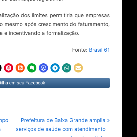
alização dos limites permitiria que empresas
do mesmo após crescimento do faturamento,
a e incentivando a formalização.
Fonte:
Brasil 61
ilha em seu Facebook
N
ampo
Prefeitura de Baixa Grande amplia
e
a
serviços de saúde com atendimento