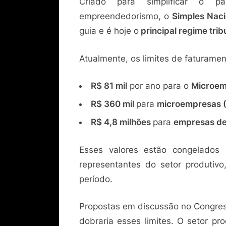
Criado para simplificar o p
empreendedorismo, o
Simples Nac
guia e é hoje o
principal regime tri
Atualmente, os limites de faturam
R$ 81 mil
por ano para o
Microem
R$ 360 mil
para
microempresas 
R$ 4,8 milhões
para
empresas de
Esses valores estão congelados
representantes do setor produtiv
período.
Propostas em discussão no Congre
dobraria esses limites. O setor pr