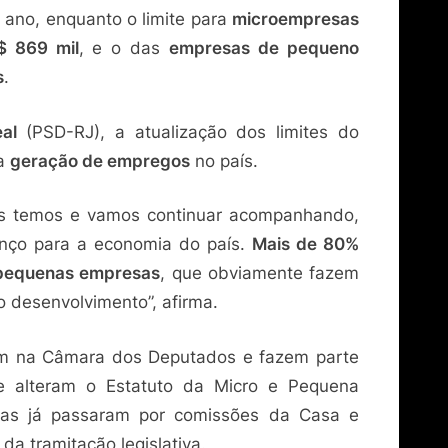
 ano, enquanto o limite para
microempresas
 869 mil
, e o das
empresas de pequeno
s
.
eal
(PSD-RJ), a atualização dos limites do
 a
geração de empregos
no país.
ós temos e vamos continuar acompanhando,
anço para a economia do país.
Mais de 80%
 pequenas empresas
, que obviamente fazem
o desenvolvimento”, afirma.
tam na Câmara dos Deputados e fazem parte
e alteram o Estatuto da Micro e Pequena
ivas já passaram por comissões da Casa e
a tramitação legislativa.