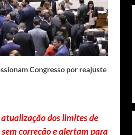
ssionam Congresso por reajuste
atualização dos limites de
 sem correção e alertam para