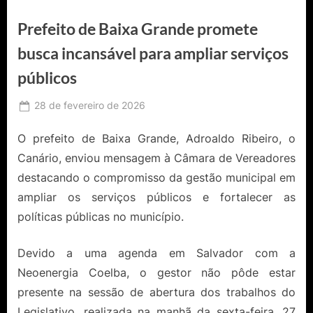
Prefeito de Baixa Grande promete
busca incansável para ampliar serviços
públicos
Posted
28 de fevereiro de 2026
By
Ediomário
on
Catureba
O prefeito de Baixa Grande,
Adroaldo Ribeiro
, o
Canário, enviou mensagem à Câmara de Vereadores
destacando o compromisso da gestão municipal em
ampliar os serviços públicos e fortalecer as
políticas públicas no município.
Devido a uma agenda em Salvador com a
Neoenergia Coelba, o gestor não pôde estar
presente na sessão de abertura dos trabalhos do
Legislativo, realizada na manhã da sexta-feira, 27