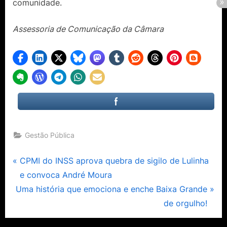
comunidade.
Assessoria de Comunicação da Câmara
Gestão Pública
Navegação
P
CPMI do INSS aprova quebra de sigilo de Lulinha
r
e convoca André Moura
de
N
e
Uma história que emociona e enche Baixa Grande
Post
e
v
de orgulho!
x
i