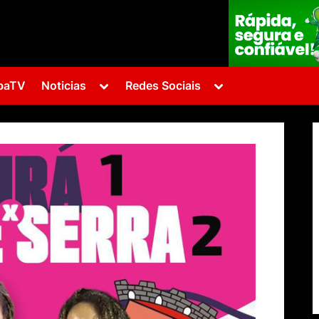
Toggle
Toggle
baTV
Noticias
Redes Sociais
sub-
sub-
menu
menu