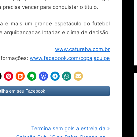
á precisa vencer para conquistar o título.
ia e mais um grande espetáculo do futebol
de arquibancadas lotadas e clima de decisão.
www.catureba.com.br
nformações:
www.facebook.com/copajacuipe
ilha em seu Facebook
N
Termina sem gols a estreia da
e