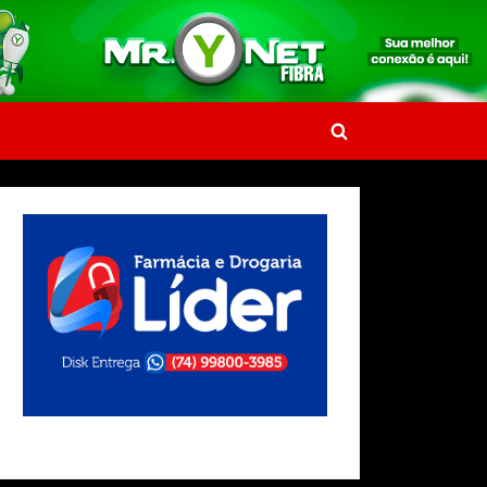
Toggle
search
form