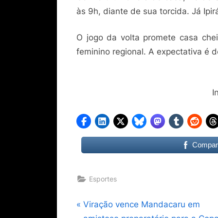
às 9h, diante de sua torcida. Já Ipir
O jogo da volta promete casa che
feminino regional. A expectativa é 
I
Compart
Esportes
Navegação
P
Viração vence Mandacaru em
r