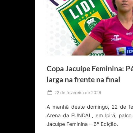
Copa Jacuípe Feminina: Pé
larga na frente na final
Posted
22 de fevereiro de 2026
By
Ediomário
on
A manhã deste domingo, 22 de fev
Catureba
Arena da FUNDAL, em Ipirá, palco 
Jacuípe Feminina – 6ª Edição.