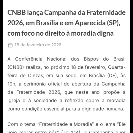
CNBB lança Campanha da Fraternidade
2026, em Brasília e em Aparecida (SP),
com foco no direito à moradia digna
Posted
18 de fevereiro de 2026
By
Ediomário
on
Catureba
A Conferência Nacional dos Bispos do Brasil
(CNBB) realiza, no próximo 18 de fevereiro, Quarta-
feira de Cinzas, em sua sede, em Brasília (DF), às
10h, a cerimônia oficial de abertura da Campanha
da Fraternidade 2026, que neste ano propõe à
Igreja e à sociedade a reflexão sobre a moradia
como condição essencial para a dignidade humana.
Com o tema “Fraternidade e Moradia” e o lema “Ele
veio morar entre nós” (Jo 1,14), a Campanha quer