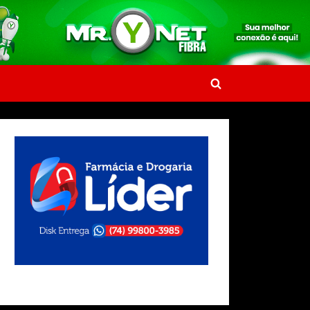
Toggle
search
form