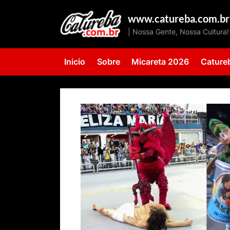
Skip
www.catureba.com.br
to
| Nossa Gente, Nossa Cultura!
content
Inicio
Sobre
Micareta 2026
Cature