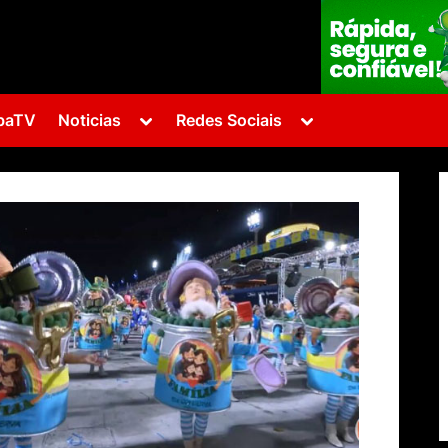
Toggle
Toggle
baTV
Noticias
Redes Sociais
sub-
sub-
menu
menu