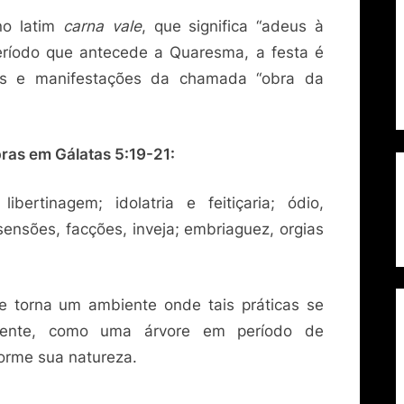
no latim
carna vale
, que significa “adeus à
período que antecede a Quaresma, a festa é
os e manifestações da chamada “obra da
ras em Gálatas 5:19-21:
ibertinagem; idolatria e feitiçaria; ódio,
ssensões, facções, inveja; embriaguez, orgias
se torna um ambiente onde tais práticas se
dente, como uma árvore em período de
forme sua natureza.