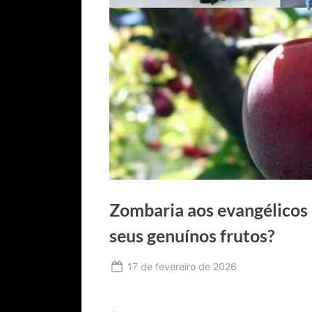
Zombaria aos evangélicos
seus genuínos frutos?
Posted
17 de fevereiro de 2026
By
Ediomário
on
Catureba