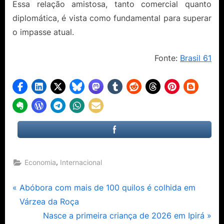
Essa relação amistosa, tanto comercial quanto
diplomática, é vista como fundamental para superar
o impasse atual.
Fonte:
Brasil 61
,
Economia
Internacional
Navegação
P
Abóbora com mais de 100 quilos é colhida em
r
Várzea da Roça
de
e
N
Nasce a primeira criança de 2026 em Ipirá