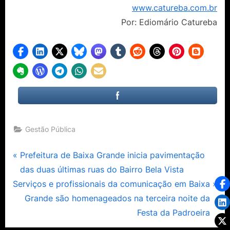
www.catureba.com.br
Por: Ediomário Catureba
Gestão Pública
Navegação
P
Prefeitura de Baixa Grande inicia pavimentação
r
das duas últimas ruas do Bairro Bela Vista
de
N
e
Serviços e profissionais da comunicação em Baixa
Post
e
v
Grande são homenageados na terceira noite da
x
i
Festa da Padroeira
t
o