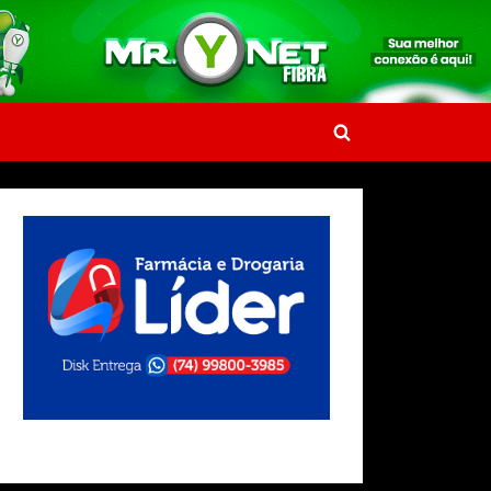
Toggle
search
form