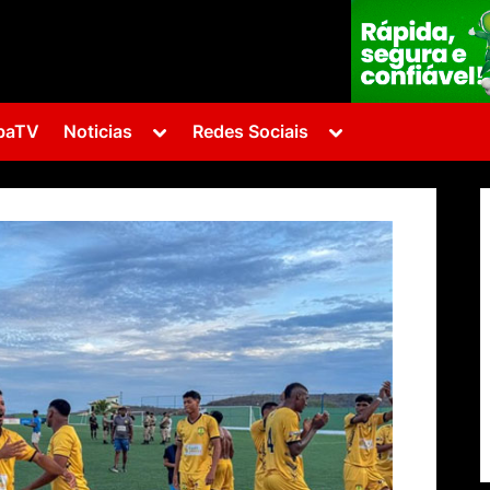
Toggle
Toggle
baTV
Noticias
Redes Sociais
sub-
sub-
menu
menu