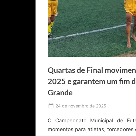
Quartas de Final movime
2025 e garantem um fim 
Grande
Posted
24 de novembro de 2025
By
Ediomário
on
O Campeonato Municipal de Fut
Catureba
momentos para atletas, torcedores