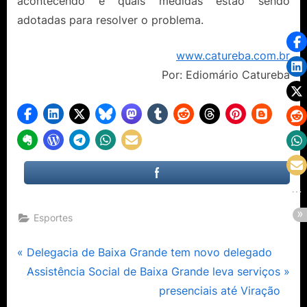
acontecendo e quais medidas estão sendo
adotadas para resolver o problema.
www.catureba.com.br
Por: Ediomário Catureba
Esportes
Navegação
P
Delegacia de Baixa Grande tem novo delegado
r
N
Assistência Social de Baixa Grande leva serviços
de
e
e
presenciais até Viração