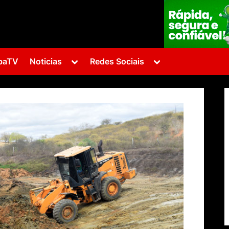
Toggle
Toggle
baTV
Noticias
Redes Sociais
sub-
sub-
menu
menu