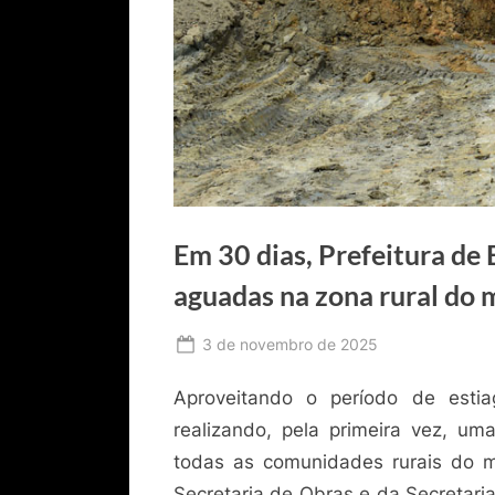
Em 30 dias, Prefeitura de
aguadas na zona rural do 
Posted
3 de novembro de 2025
By
Ediomário
on
Aproveitando o período de esti
Catureba
realizando, pela primeira vez, 
todas as comunidades rurais do m
Secretaria de Obras e da Secretaria