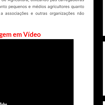
anto pequenos e médios agricultores quanto
 a associações e outras organizações não
gem em Vídeo