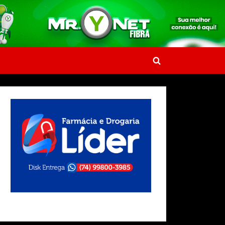
Toggle
search
form