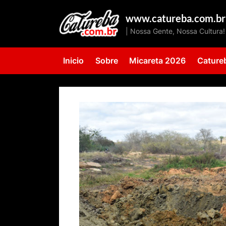
Skip
www.catureba.com.br
to
| Nossa Gente, Nossa Cultura!
content
Inicio
Sobre
Micareta 2026
Cature