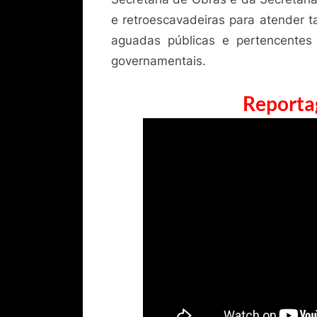
e retroescavadeiras para atender t
aguadas públicas e pertencentes
governamentais.
Reporta