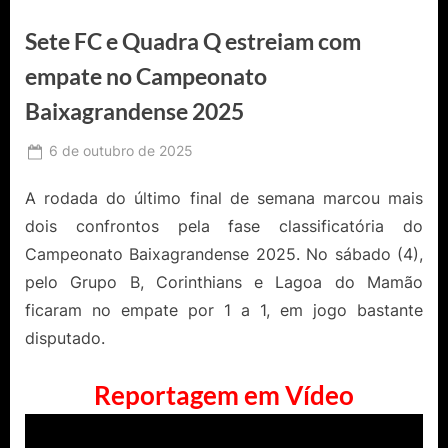
Sete FC e Quadra Q estreiam com
empate no Campeonato
Baixagrandense 2025
Posted
6 de outubro de 2025
By
Ediomário
on
Catureba
A rodada do último final de semana marcou mais
dois confrontos pela fase classificatória do
Campeonato Baixagrandense 2025. No sábado (4),
pelo Grupo B, Corinthians e Lagoa do Mamão
ficaram no empate por 1 a 1, em jogo bastante
disputado.
Reportagem em Vídeo