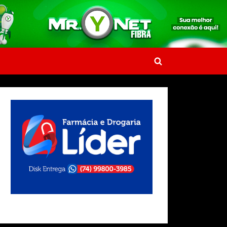
Toggle
search
form