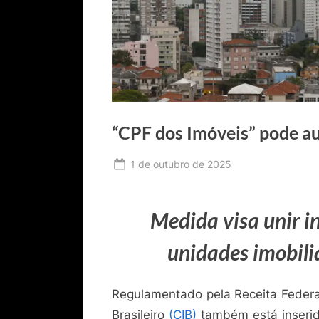
“CPF dos Imóveis” pode a
Posted
1 de outubro de 2025
By
Ediomário
on
Catureba
Medida visa unir i
unidades imobili
Regulamentado pela Receita Federal
Brasileiro
(CIB)
também está inserid