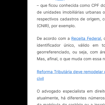
– que ficou conhecida como CPF dos
de unidades imobiliárias urbanas ou
respectivos cadastros de origem, 
(CNIR), por exemplo.
De acordo com a
Receita Federal
, 
identificador único, válido em t
georreferenciado, ou seja, com ár
Mas, afinal, o que muda com essa n
Reforma Tributária deve remodelar c
civil
O advogado especialista em direito
atualmente, há diferentes números
da matrícula do cartório ou a inscr