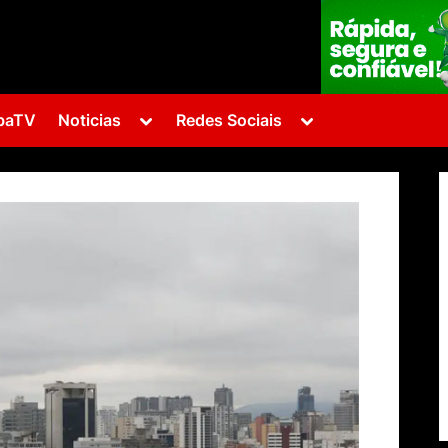
Toggle
Toggle
baTV
Noticias
Redes Sociais
sub-
sub-
menu
menu