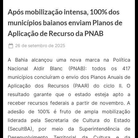
Após mobilização intensa, 100% dos
municípios baianos enviam Planos de
Aplicação de Recurso da PNAB
Posted
26 de setembro de 2025
By
Ediomário
on
Catureba
A Bahia alcançou uma nova marca na Política
Nacional Aldir Blanc (PNAB): todos os 417
municípios concluíram o envio dos Planos Anuais de
Aplicação dos Recursos (PAAR) do ciclo II. O
resultado garante que o estado esteja apto a
receber recursos federais a partir de novembro. A
adesão de 100% é fruto de ampla mobilização
liderada pela Secretaria de Cultura do Estado
(SecultBA), por meio da Superintendência de
Desenvolvimento Territorial da Cultura e da