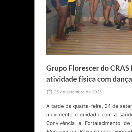
Grupo Florescer do CRAS 
atividade física com dança
Posted
25 de setembro de 2025
By
Ediomário
on
A tarde da quarta-feira, 24 de sete
Catureba
movimento e cuidado com a saúde
Convivência e Fortalecimento d
Florescer em Baixa Grande
. Formad