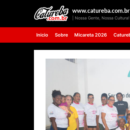
Skip
www.catureba.com.br
to
| Nossa Gente, Nossa Cultura!
content
Inicio
Sobre
Micareta 2026
Cature