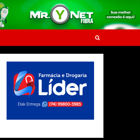
Toggle
search
form