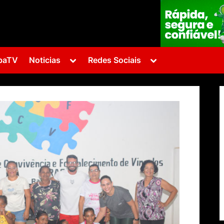
Toggle
Toggle
baTV
Noticias
Redes Sociais
sub-
sub-
menu
menu