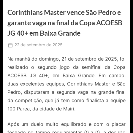
Corinthians Master vence São Pedro e
garante vaga na final da Copa ACOESB
JG 40+ em Baixa Grande
Posted
22 de setembro de 2025
By
Ediomário
on
Catureba
Na manhã do domingo, 21 de setembro de 2025, foi
realizado o segundo jogo da semifinal da Copa
ACOESB JG 40+, em Baixa Grande. Em campo,
duas excelentes equipes, Corinthians Master e São
Pedro, disputaram a segunda vaga na grande final
da competição, que já tem como finalista a equipe
100 Parea, da cidade de Mairi.
Após um duelo muito equilibrado e com o placar
fechado no tempo regulamentar (0 a 0), a decisão