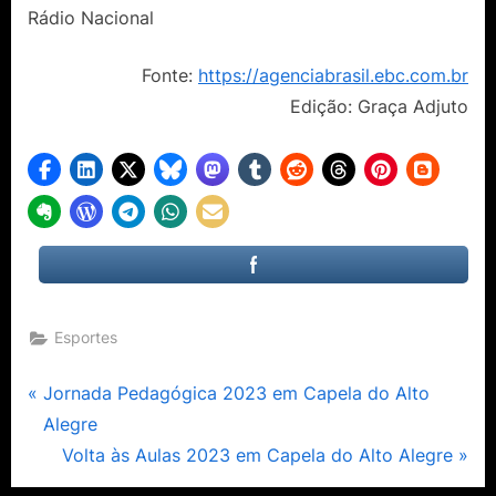
Rádio Nacional
Fonte:
https://agenciabrasil.ebc.com.br
Edição: Graça Adjuto
Esportes
Navegação
P
Jornada Pedagógica 2023 em Capela do Alto
r
Alegre
de
e
N
Volta às Aulas 2023 em Capela do Alto Alegre
Post
v
e