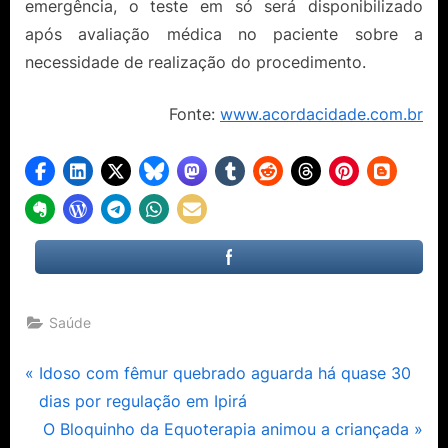
emergência, o teste em só será disponibilizado
após avaliação médica no paciente sobre a
necessidade de realização do procedimento.
Fonte:
www.acordacidade.com.br
Saúde
Navegação
P
Idoso com fêmur quebrado aguarda há quase 30
r
dias por regulação em Ipirá
de
e
N
O Bloquinho da Equoterapia animou a criançada