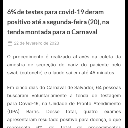
6% de testes para covid-19 deram
positivo até a segunda-feira (20), na
tenda montada para o Carnaval
Posted
22 de fevereiro de 2023
By
Ediomário
on
Catureba
O procedimento é realizado através da coleta da
amostra de secreção do nariz do paciente pelo
swab (cotonete) e o laudo sai em até 45 minutos.
Em cinco dias do Carnaval de Salvador, 64 pessoas
buscaram voluntariamente a tenda de testagem
para Covid-19, na Unidade de Pronto Atendimento
(UPA) Barris. Desse total, quatro exames
apresentaram resultado positivo para doença, o que
representa 6% do total de procedimentos