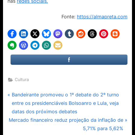
nas
redes sociais.
Fonte:
https://almapreta.com
Cultura
Navegação
P
Bandeirante promoveu o 1º debate do 2º turno
r
entre os presidenciáveis Bolsoanro e Lula, veja
de
e
datas dos próximos debates
Post
N
v
Mercado financeiro reduz projeção da inflação de
e
i
5,71% para 5,62%