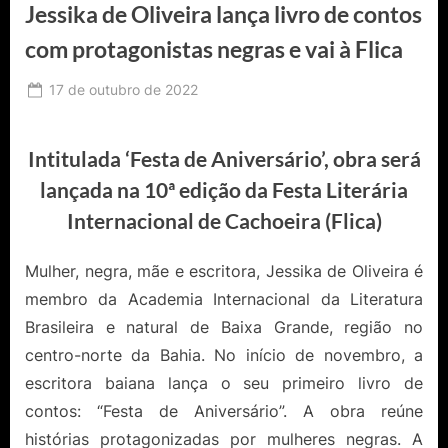
Jessika de Oliveira lança livro de contos
com protagonistas negras e vai à Flica
Posted
17 de outubro de 2022
By
Ediomário
on
Catureba
Intitulada ‘Festa de Aniversário’, obra será
lançada na 10ª edição da Festa Literária
Internacional de Cachoeira (Flica)
Mulher, negra, mãe e escritora, Jessika de Oliveira é
membro da Academia Internacional da Literatura
Brasileira e natural de Baixa Grande, região no
centro-norte da Bahia. No início de novembro, a
escritora baiana lança o seu primeiro livro de
contos: “Festa de Aniversário”. A obra reúne
histórias protagonizadas por mulheres negras. A