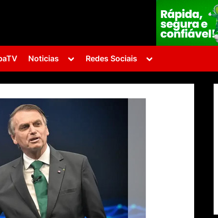
Toggle
Toggle
baTV
Noticias
Redes Sociais
sub-
sub-
menu
menu