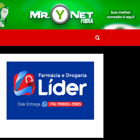
Toggle
search
form