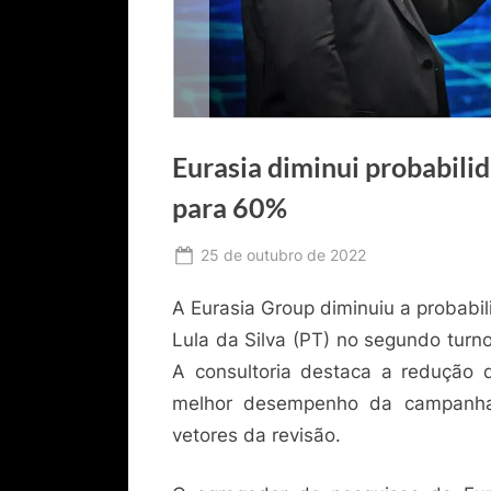
Eurasia diminui probabilid
para 60%
Posted
25 de outubro de 2022
By
Ediomário
on
A Eurasia Group diminuiu a probabil
Catureba
Lula da Silva (PT) no segundo turn
A consultoria destaca a redução 
melhor desempenho da campanha 
vetores da revisão.